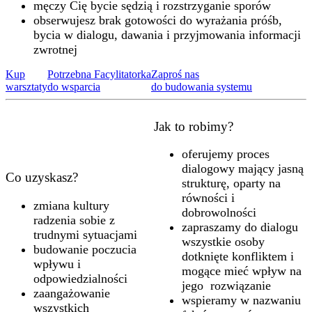
męczy Cię bycie sędzią i rozstrzyganie sporów
obserwujesz brak gotowości do wyrażania próśb,
bycia w dialogu, dawania i przyjmowania informacji
zwrotnej
Kup
Potrzebna Facylitatorka
Zaproś nas
warsztaty
do wsparcia
do budowania systemu
Jak to robimy?
oferujemy proces
dialogowy mający jasną
Co uzyskasz?
strukturę, oparty na
równości i
zmiana kultury
dobrowolności
radzenia sobie z
zapraszamy do dialogu
trudnymi sytuacjami
wszystkie osoby
budowanie poczucia
dotknięte konfliktem i
wpływu i
mogące mieć wpływ na
odpowiedzialności
jego rozwiązanie
zaangażowanie
wspieramy w nazwaniu
wszystkich