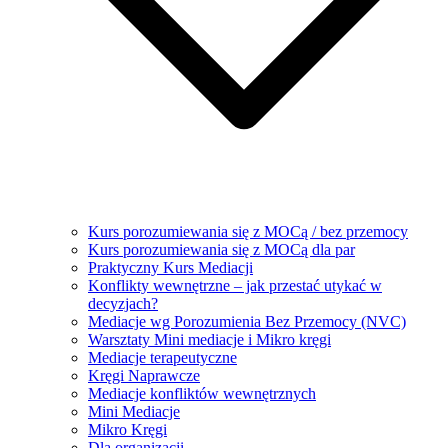
Kurs porozumiewania się z MOCą / bez przemocy
Kurs porozumiewania się z MOCą dla par
Praktyczny Kurs Mediacji
Konflikty wewnętrzne – jak przestać utykać w
decyzjach?
Mediacje wg Porozumienia Bez Przemocy (NVC)
Warsztaty Mini mediacje i Mikro kręgi
Mediacje terapeutyczne
Kręgi Naprawcze
Mediacje konfliktów wewnętrznych
Mini Mediacje
Mikro Kręgi
Dla organizacji