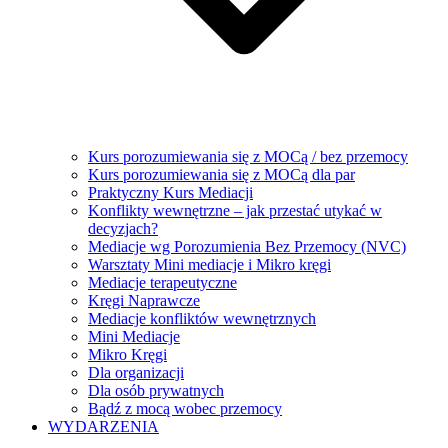
Kurs porozumiewania się z MOCą / bez przemocy
Kurs porozumiewania się z MOCą dla par
Praktyczny Kurs Mediacji
Konflikty wewnętrzne – jak przestać utykać w
decyzjach?
Mediacje wg Porozumienia Bez Przemocy (NVC)
Warsztaty Mini mediacje i Mikro kręgi
Mediacje terapeutyczne
Kręgi Naprawcze
Mediacje konfliktów wewnętrznych
Mini Mediacje
Mikro Kręgi
Dla organizacji
Dla osób prywatnych
Bądź z mocą wobec przemocy
WYDARZENIA