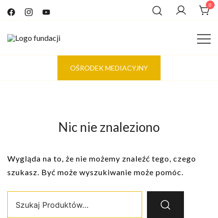
Przejdź
0
do
treści
Tworzymy świat oparty na empatycznym i szczerym
Fundacja 4 KROKI
OŚRODEK MEDIACYJNY
kontakcie
Nic nie znaleziono
Wygląda na to, że nie możemy znaleźć tego, czego
szukasz. Być może wyszukiwanie może pomóc.
Szukaj: