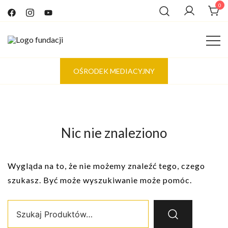
Przejdź
0
do
treści
Tworzymy świat oparty na empatycznym i szczerym
Fundacja 4 KROKI
OŚRODEK MEDIACYJNY
kontakcie
Nic nie znaleziono
Wygląda na to, że nie możemy znaleźć tego, czego
szukasz. Być może wyszukiwanie może pomóc.
Szukaj: