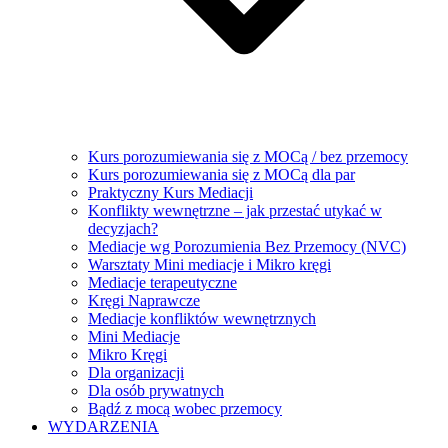
Kurs porozumiewania się z MOCą / bez przemocy
Kurs porozumiewania się z MOCą dla par
Praktyczny Kurs Mediacji
Konflikty wewnętrzne – jak przestać utykać w
decyzjach?
Mediacje wg Porozumienia Bez Przemocy (NVC)
Warsztaty Mini mediacje i Mikro kręgi
Mediacje terapeutyczne
Kręgi Naprawcze
Mediacje konfliktów wewnętrznych
Mini Mediacje
Mikro Kręgi
Dla organizacji
Dla osób prywatnych
Bądź z mocą wobec przemocy
WYDARZENIA