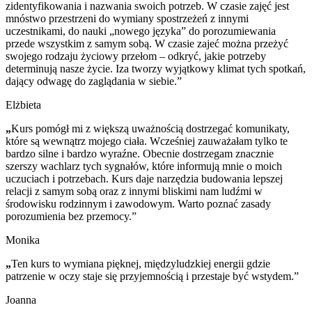
zidentyfikowania i nazwania swoich potrzeb. W czasie zajęć jest
mnóstwo przestrzeni do wymiany spostrzeżeń z innymi
uczestnikami, do nauki „nowego języka” do porozumiewania
przede wszystkim z samym sobą. W czasie zajeć można przeżyć
swojego rodzaju życiowy przełom – odkryć, jakie potrzeby
determinują nasze życie. Iza tworzy wyjątkowy klimat tych spotkań,
dający odwagę do zaglądania w siebie.”
Elżbieta
„
Kurs pomógł mi z większą uważnością dostrzegać komunikaty,
które są wewnątrz mojego ciała. Wcześniej zauważałam tylko te
bardzo silne i bardzo wyraźne. Obecnie dostrzegam znacznie
szerszy wachlarz tych sygnałów, które informują mnie o moich
uczuciach i potrzebach. Kurs daje narzędzia budowania lepszej
relacji z samym sobą oraz z innymi bliskimi nam ludźmi w
środowisku rodzinnym i zawodowym. Warto poznać zasady
porozumienia bez przemocy.”
Monika
„
Ten kurs to wymiana pięknej, międzyludzkiej energii gdzie
patrzenie w oczy staje się przyjemnością i przestaje być wstydem.”
Joanna