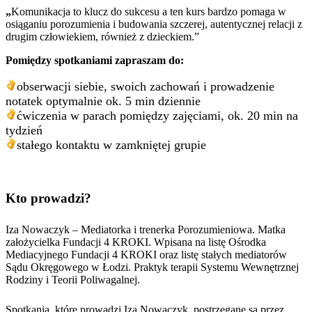
„
Komunikacja to klucz do sukcesu a ten kurs bardzo pomaga w
osiąganiu porozumienia i budowania szczerej, autentycznej relacji z
drugim człowiekiem, również z dzieckiem.”
Pomiędzy spotkaniami zapraszam do:
obserwacji siebie, swoich zachowań i prowadzenie
notatek optymalnie ok. 5 min dziennie
ćwiczenia w parach pomiędzy zajęciami, ok. 20 min na
tydzień
stałego kontaktu w zamkniętej grupie
Kto prowadzi?
Iza Nowaczyk – Mediatorka i trenerka Porozumieniowa. Matka
założycielka Fundacji 4 KROKI. Wpisana na listę Ośrodka
Mediacyjnego Fundacji 4 KROKI oraz listę stałych mediatorów
Sądu Okręgowego w Łodzi. Praktyk terapii Systemu Wewnętrznej
Rodziny i Teorii Poliwagalnej.
Spotkania, które prowadzi Iza Nowaczyk, postrzegane są przez