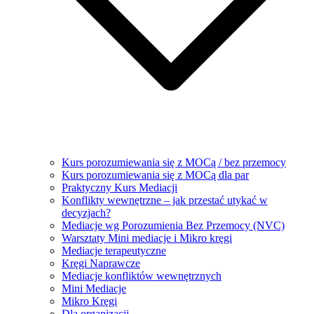
Kurs porozumiewania się z MOCą / bez przemocy
Kurs porozumiewania się z MOCą dla par
Praktyczny Kurs Mediacji
Konflikty wewnętrzne – jak przestać utykać w
decyzjach?
Mediacje wg Porozumienia Bez Przemocy (NVC)
Warsztaty Mini mediacje i Mikro kręgi
Mediacje terapeutyczne
Kręgi Naprawcze
Mediacje konfliktów wewnętrznych
Mini Mediacje
Mikro Kręgi
Dla organizacji