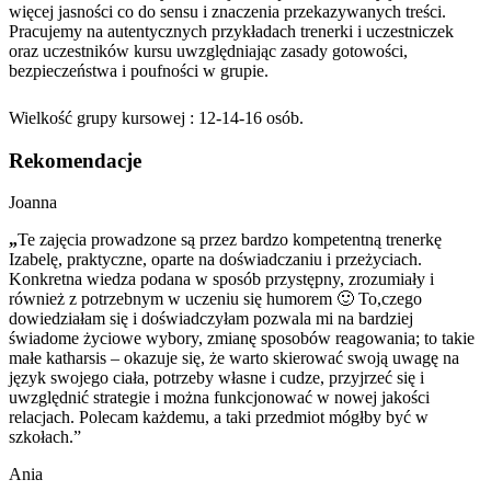
więcej jasności co do sensu i znaczenia przekazywanych treści.
Pracujemy na autentycznych przykładach trenerki i uczestniczek
oraz uczestników kursu uwzględniając zasady gotowości,
bezpieczeństwa i poufności w grupie.
Wielkość grupy kursowej : 12-14-16 osób.
Rekomendacje
Joanna
„
Te zajęcia prowadzone są przez bardzo kompetentną trenerkę
Izabelę, praktyczne, oparte na doświadczaniu i przeżyciach.
Konkretna wiedza podana w sposób przystępny, zrozumiały i
również z potrzebnym w uczeniu się humorem 🙂 To,czego
dowiedziałam się i doświadczyłam pozwala mi na bardziej
świadome życiowe wybory, zmianę sposobów reagowania; to takie
małe katharsis – okazuje się, że warto skierować swoją uwagę na
język swojego ciała, potrzeby własne i cudze, przyjrzeć się i
uwzględnić strategie i można funkcjonować w nowej jakości
relacjach. Polecam każdemu, a taki przedmiot mógłby być w
szkołach.”
Ania