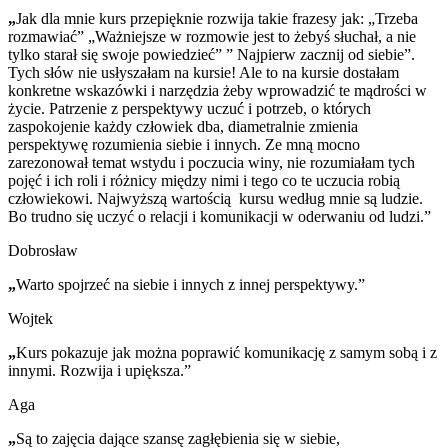
„
Jak dla mnie kurs przepięknie rozwija takie frazesy jak: „Trzeba
rozmawiać” „Ważniejsze w rozmowie jest to żebyś słuchał, a nie
tylko starał się swoje powiedzieć” ” Najpierw zacznij od siebie”.
Tych słów nie usłyszałam na kursie! Ale to na kursie dostałam
konkretne wskazówki i narzędzia żeby wprowadzić te mądrości w
życie. Patrzenie z perspektywy uczuć i potrzeb, o których
zaspokojenie każdy człowiek dba, diametralnie zmienia
perspektywę rozumienia siebie i innych. Ze mną mocno
zarezonował temat wstydu i poczucia winy, nie rozumiałam tych
pojęć i ich roli i różnicy między nimi i tego co te uczucia robią
człowiekowi. Najwyższą wartością kursu według mnie są ludzie.
Bo trudno się uczyć o relacji i komunikacji w oderwaniu od ludzi.”
Dobrosław
„
Warto spojrzeć na siebie i innych z innej perspektywy.”
Wojtek
„
Kurs pokazuje jak można poprawić komunikację z samym sobą i z
innymi. Rozwija i upiększa.”
Aga
„
Są to zajęcia dające szansę zagłębienia się w siebie,