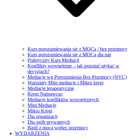
Kurs porozumiewania się z MOCą / bez przemocy
Kurs porozumiewania się z MOCą dla par
Praktyczny Kurs Mediacji
Konflikty wewnętrzne – jak przestać utykać w
decyzjach?
Mediacje wg Porozumienia Bez Przemocy (NVC)
Warsztaty Mini mediacje i Mikro kręgi
Mediacje terapeutyczne
Kręgi Naprawcze
Mediacje konfliktów wewnętrznych
Mini Mediacje
Mikro Kręgi
Dla organizacji
Dla osób prywatnych
Bądź z mocą wobec przemocy
WYDARZENIA