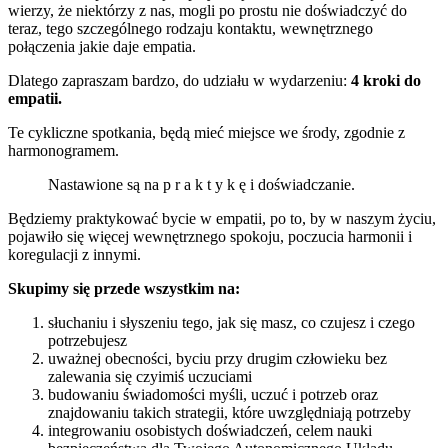
wierzy, że niektórzy z nas, mogli po prostu nie doświadczyć do
teraz, tego szczególnego rodzaju kontaktu, wewnętrznego
połączenia jakie daje empatia.
Dlatego zapraszam bardzo, do udziału w wydarzeniu:
4 kroki do
empatii.
Te cykliczne spotkania, będą mieć miejsce we środy, zgodnie z
harmonogramem.
Nastawione są na p r a k t y k ę i doświadczanie.
Będziemy praktykować bycie w empatii, po to, by w naszym życiu,
pojawiło się więcej wewnętrznego spokoju, poczucia harmonii i
koregulacji z innymi.
Skupimy się przede wszystkim na:
słuchaniu i słyszeniu tego, jak się masz, co czujesz i czego
potrzebujesz
uważnej obecności, byciu przy drugim człowieku bez
zalewania się czyimiś uczuciami
budowaniu świadomości myśli, uczuć i potrzeb oraz
znajdowaniu takich strategii, które uwzględniają potrzeby
integrowaniu osobistych doświadczeń, celem nauki