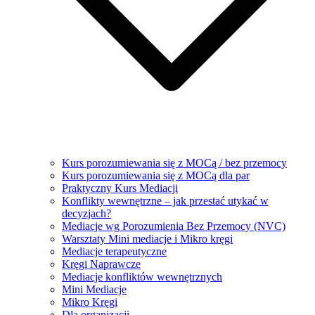
Kurs porozumiewania się z MOCą / bez przemocy
Kurs porozumiewania się z MOCą dla par
Praktyczny Kurs Mediacji
Konflikty wewnętrzne – jak przestać utykać w
decyzjach?
Mediacje wg Porozumienia Bez Przemocy (NVC)
Warsztaty Mini mediacje i Mikro kręgi
Mediacje terapeutyczne
Kręgi Naprawcze
Mediacje konfliktów wewnętrznych
Mini Mediacje
Mikro Kręgi
Dla organizacji