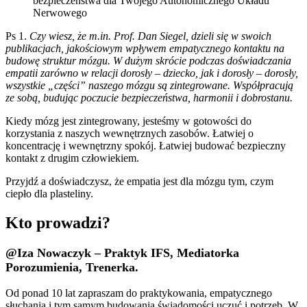
bezpieczeństwa dla Twojego Autonomicznego Układu
Nerwowego
Ps 1.
Czy wiesz, że m.in. Prof. Dan Siegel, dzieli się w swoich
publikacjach, jakościowym wpływem empatycznego kontaktu na
budowę struktur mózgu. W dużym skrócie podczas doświadczania
empatii zarówno w relacji dorosły – dziecko, jak i dorosły – dorosły,
wszystkie „części” naszego mózgu są zintegrowane. Współpracują
ze sobą, budując poczucie bezpieczeństwa, harmonii i dobrostanu.
Kiedy mózg jest zintegrowany, jesteśmy w gotowości do
korzystania z naszych wewnętrznych zasobów. Łatwiej o
koncentrację i wewnętrzny spokój. Łatwiej budować bezpieczny
kontakt z drugim człowiekiem.
Przyjdź a doświadczysz, że empatia jest dla mózgu tym, czym
ciepło dla plasteliny.
Kto prowadzi?
@Iza Nowaczyk – Praktyk IFS, Mediatorka
Porozumienia, Trenerka.
Od ponad 10 lat zapraszam do praktykowania, empatycznego
słuchania i tym samym budowania świadomości uczuć i potrzeb. W