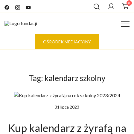
Przejdź
0
do
treści
Tworzymy świat oparty na empatycznym i szczerym
Fundacja 4 KROKI
OŚRODEK MEDIACYJNY
kontakcie
Tag:
kalendarz szkolny
31 lipca 2023
Kup kalendarz z żyrafą na