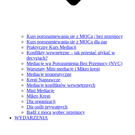
Kurs porozumiewania się z MOCą / bez przemocy
Kurs porozumiewania się z MOCą dla par
Praktyczny Kurs Mediacji
Konflikty wewnętrzne – jak przestać utykać w
decyzjach?
Mediacje wg Porozumienia Bez Przemocy (NVC)
Warsztaty Mini mediacje i Mikro kręgi
Mediacje terapeutyczne
Kręgi Naprawcze
Mediacje konfliktów wewnętrznych
Mini Mediacje
Mikro Kręgi
Dla organizacji
Dla osób prywatnych
Bądź z mocą wobec przemocy
WYDARZENIA