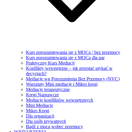
Kurs porozumiewania się z MOCą / bez przemocy
Kurs porozumiewania się z MOCą dla par
Praktyczny Kurs Mediacji
Konflikty wewnętrzne – jak przestać utykać w
decyzjach?
Mediacje wg Porozumienia Bez Przemocy (NVC)
Warsztaty Mini mediacje i Mikro kręgi
Mediacje terapeutyczne
Kręgi Naprawcze
Mediacje konfliktów wewnętrznych
Mini Mediacje
Mikro Kręgi
Dla organizacji
Dla osób prywatnych
Bądź z mocą wobec przemocy
WYDARZENIA