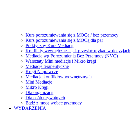
Kurs porozumiewania się z MOCą / bez przemocy
Kurs porozumiewania się z MOCą dla par
Praktyczny Kurs Mediacji
Konflikty wewnętrzne – jak przestać utykać w decyzjac
Mediacje wg Porozumienia Bez Przemocy (NVC)
Warsztaty Mini mediacje i Mikro kręgi
Mediacje terapeutyczne
Kręgi Naprawcze
Mediacje konfliktów wewnętrznych
Mini Mediacje
Mikro Kręgi
Dla organizacji
Dla osób prywatnych
Bądź z mocą wobec przemocy
WYDARZENIA