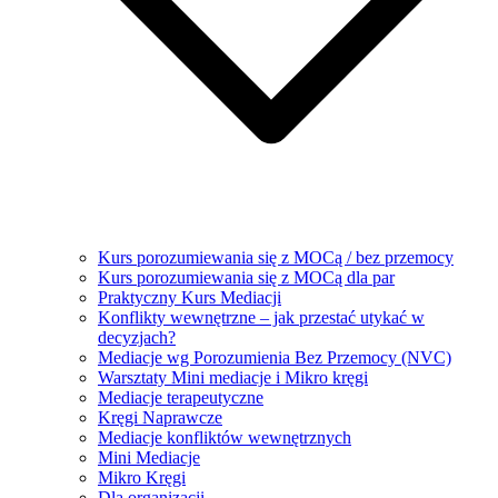
Kurs porozumiewania się z MOCą / bez przemocy
Kurs porozumiewania się z MOCą dla par
Praktyczny Kurs Mediacji
Konflikty wewnętrzne – jak przestać utykać w
decyzjach?
Mediacje wg Porozumienia Bez Przemocy (NVC)
Warsztaty Mini mediacje i Mikro kręgi
Mediacje terapeutyczne
Kręgi Naprawcze
Mediacje konfliktów wewnętrznych
Mini Mediacje
Mikro Kręgi
Dla organizacji