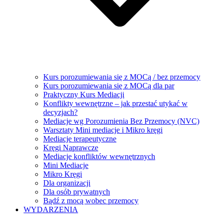
Kurs porozumiewania się z MOCą / bez przemocy
Kurs porozumiewania się z MOCą dla par
Praktyczny Kurs Mediacji
Konflikty wewnętrzne – jak przestać utykać w
decyzjach?
Mediacje wg Porozumienia Bez Przemocy (NVC)
Warsztaty Mini mediacje i Mikro kręgi
Mediacje terapeutyczne
Kręgi Naprawcze
Mediacje konfliktów wewnętrznych
Mini Mediacje
Mikro Kręgi
Dla organizacji
Dla osób prywatnych
Bądź z mocą wobec przemocy
WYDARZENIA