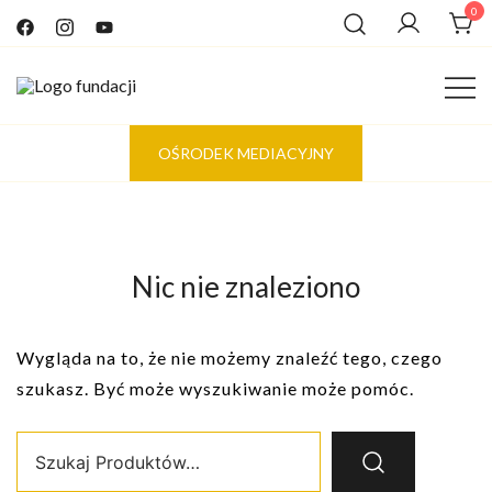
Przejdź
0
do
treści
Tworzymy świat oparty na empatycznym i szczerym
Fundacja 4 KROKI
OŚRODEK MEDIACYJNY
kontakcie
Nic nie znaleziono
Wygląda na to, że nie możemy znaleźć tego, czego
szukasz. Być może wyszukiwanie może pomóc.
Szukaj: