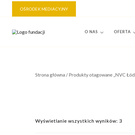
Przejdź
OŚRODEK MEDIACYJNY
do
treści
O NAS
OFERTA
Tworzymy świat oparty na empatycznym i szczerym
Fundacja 4 KROKI
Strona główna
/ Produkty otagowane „NVC Łód
Wyświetlanie wszystkich wyników: 3