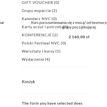
GIFT VOUCHER
(0)
Grupy wsparcia
(2)
Kalendarz NVC
(0)
par
Kurs porozumiewania się z mocą/ od bezmocy
Karty uczuć i potrzeb
(0)
grupy początkującej.
KONFERENCJE
(2)
2 160,00
zł
Polski Festiwal NVC
(0)
Warsztaty i kursy
(5)
Wydarzenia
(4)
Koszyk
The form you have selected does