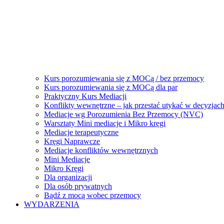
Kurs porozumiewania się z MOCą / bez przemocy
Kurs porozumiewania się z MOCą dla par
Praktyczny Kurs Mediacji
Konflikty wewnętrzne – jak przestać utykać w decyzjac
Mediacje wg Porozumienia Bez Przemocy (NVC)
Warsztaty Mini mediacje i Mikro kręgi
Mediacje terapeutyczne
Kręgi Naprawcze
Mediacje konfliktów wewnętrznych
Mini Mediacje
Mikro Kręgi
Dla organizacji
Dla osób prywatnych
Bądź z mocą wobec przemocy
WYDARZENIA