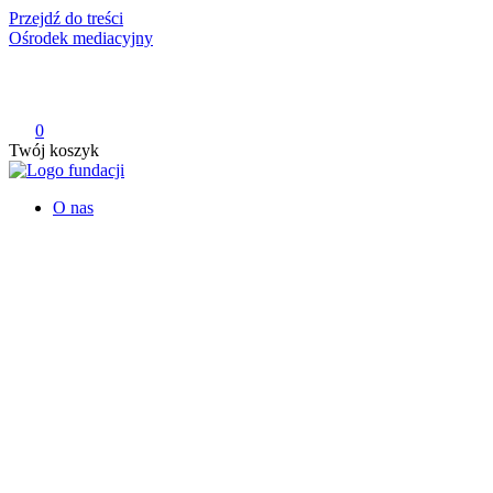
Przejdź do treści
Ośrodek mediacyjny
0
Twój koszyk
Fundacja 4 KROKI
Tworzymy świat oparty na empatycznym i szczerym kontakcie
O nas